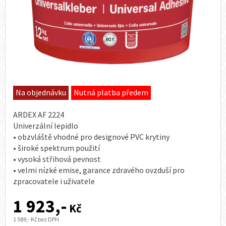
Na objednávku
Nutná platba předem
ARDEX AF 2224
Univerzální lepidlo
• obzvláště vhodné pro designové PVC krytiny
• široké spektrum použití
• vysoká střihová pevnost
• velmi nízké emise, garance zdravého ovzduší pro
zpracovatele i uživatele
1 923,-
Kč
1 589,- Kč bez DPH